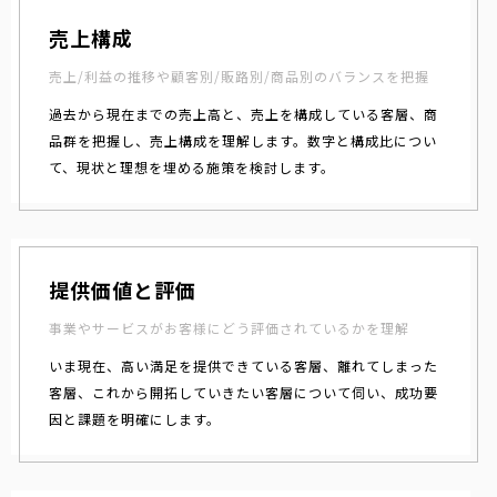
売上構成
売上/利益の推移や顧客別/販路別/商品別のバランスを把握
過去から現在までの売上高と、売上を構成している客層、商
品群を把握し、売上構成を理解します。数字と構成比につい
て、現状と理想を埋める施策を検討します。
提供価値と評価
事業やサービスがお客様にどう評価されているかを理解
いま現在、高い満足を提供できている客層、離れてしまった
客層、これから開拓していきたい客層について伺い、成功要
因と課題を明確にします。